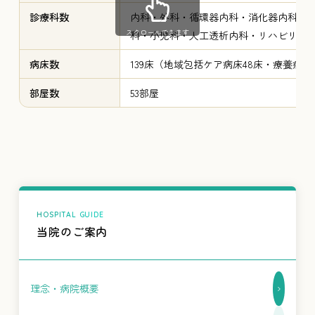
診療科数
内科・外科・循環器内科・消化器内科・
スクロールできます
科・小児科・人工透析内科・リハビリテー
病床数
139床（地域包括ケア病床48床・療養病床
部屋数
53部屋
当院のご案内
理念・病院概要