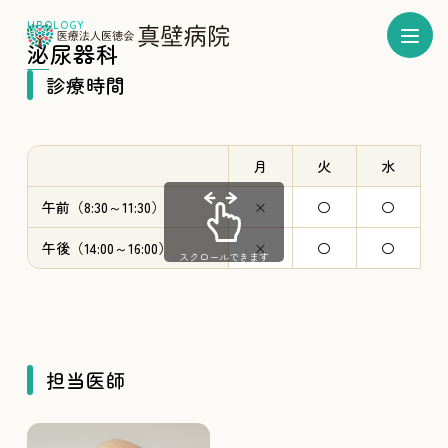
泌尿器科
診療時間
月
火
水
午前（8:30～11:30）
×
〇
〇
午後（14:00～16:00）
×
〇
〇
スクロールできます
担当医師